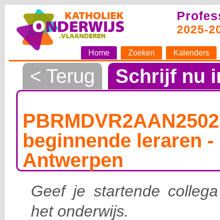
Profes
2025-2
Home
Zoeken
Kalenders
< Terug
Schrijf nu i
PBRMDVR2AAN25021
beginnende leraren - 
Antwerpen
Geef je startende collega
het onderwijs.