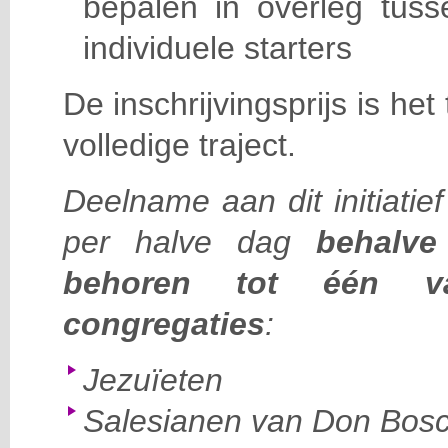
bepalen in overleg tuss
individuele starters
De inschrijvingsprijs is he
volledige traject.
Deelname aan dit initiatie
per halve dag
behalve 
behoren tot één v
congregaties
:
Jezuïeten
Salesianen van Don Bos