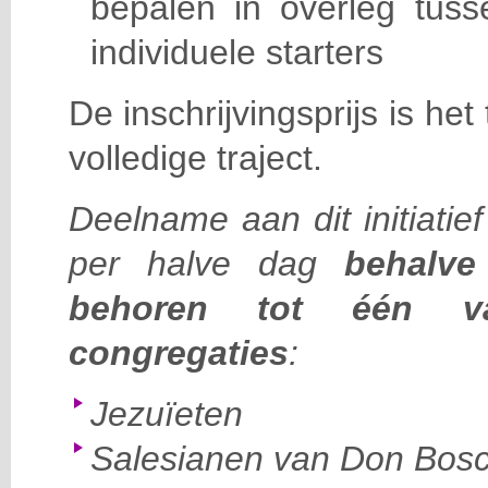
bepalen in overleg tuss
individuele starters
De inschrijvingsprijs is he
volledige traject.
Deelname aan dit initiatie
per halve dag
behalve 
behoren tot één v
congregaties
:
Jezuïeten
Salesianen van Don Bos