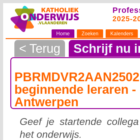
Profes
2025-2
Home
Zoeken
Kalenders
< Terug
Schrijf nu i
PBRMDVR2AAN25021
beginnende leraren - 
Antwerpen
Geef je startende collega
het onderwijs.