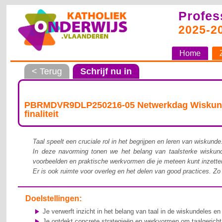
Profes
2025-2
Home
< Terug
Schrijf nu in
PBRMDVR9DLP250216-05 Netwerkdag Wiskunde -
finaliteit
Taal speelt een cruciale rol in het begrijpen en leren van wiskunde
In deze navorming tonen we het belang van taalsterke wiskunde
voorbeelden en praktische werkvormen die je meteen kunt inzetten 
Er is ook ruimte voor overleg en het delen van good practices. Z
Doelstellingen:
Je verwerft inzicht in het belang van taal in de wiskundeles en 
Je ontdekt concrete strategieën en werkvormen om taalgericht