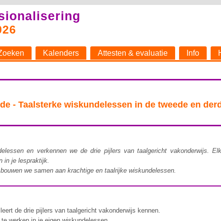
sionalisering
026
Zoeken
Kalenders
Attesten & evaluatie
Info
 Taalsterke wiskundelessen in de tweede en derd
.
lessen en verkennen we de drie pijlers van taalgericht vakonderwijs. Elk
in je lespraktijk.
o bouwen we samen aan krachtige en taalrijke wiskundelessen.
leert de drie pijlers van taalgericht vakonderwijs kennen.
 te werken in je eigen wiskundelessen.