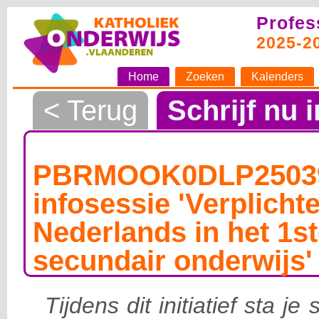
Profes
2025-2
Home
Zoeken
Kalenders
< Terug
Schrijf nu i
PBRMOOK0DLP250398
infosessie 'Verplicht
Nederlands in het 1st
secundair onderwijs'
Tijdens dit initiatief sta je