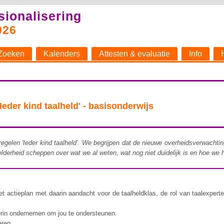
sionalisering
026
Zoeken
Kalenders
Attesten & evaluatie
Info
der kind taalheld' - basisonderwijs
atregelen 'Ieder kind taalheld'. We begrijpen dat de nieuwe overheidsverwachti
derheid scheppen over wat we al weten, wat nog niet duidelijk is en hoe we 
t actieplan met daarin aandacht voor de taalheldklas, de rol van taalexperte
erin ondernemen om jou te ondersteunen.
eren.