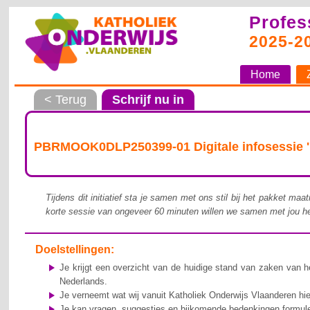
Profes
2025-2
Home
< Terug
Schrijf nu in
PBRMOOK0DLP250399-01 Digitale infosessie 'Ie
Tijdens dit initiatief sta je samen met ons stil bij het pakket ma
korte sessie van ongeveer 60 minuten willen we samen met jou hel
Doelstellingen:
Je krijgt een overzicht van de huidige stand van zaken van he
Nederlands.
Je verneemt wat wij vanuit Katholiek Onderwijs Vlaanderen hi
Je kan vragen, suggesties en bijkomende bedenkingen formul