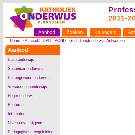
Profes
2011-2
Aanbod
Zoeken
Kalenders
Att
Home
>
Aanbod
>
DPB - POND - Godsdienstonderwijs Antwerpen
Aanbod
Basisonderwijs
Secundair onderwijs
Buitengewoon onderwijs
Volwassenenonderwijs
Hoger onderwijs
Besturen
Internaten
Niveau-overstijgend
Pedagogische begeleiding