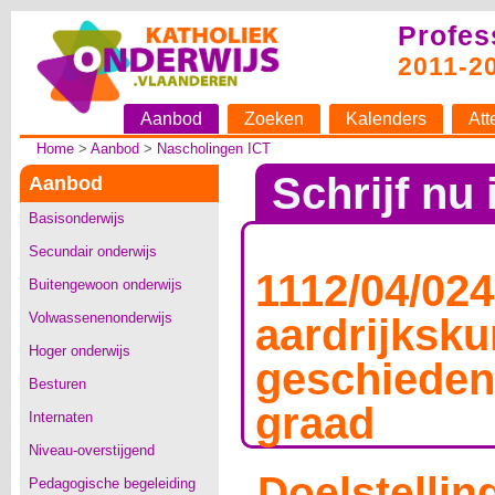
Profes
2011-2
Aanbod
Zoeken
Kalenders
Att
Home
>
Aanbod
>
Nascholingen ICT
Schrijf nu 
Aanbod
Basisonderwijs
Secundair onderwijs
1112/04/024
Buitengewoon onderwijs
Volwassenenonderwijs
aardrijksk
Hoger onderwijs
geschiedeni
Besturen
graad
Internaten
Niveau-overstijgend
Doelstellin
Pedagogische begeleiding