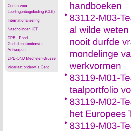
handboeken
Centra voor
Leerlingenbegeleiding (CLB)
83112-M03-Team
Internationalisering
al wilde weten
Nascholingen ICT
DPB - Pond -
nooit durfde v
Godsdienstonderwijs
Antwerpen
mondelinge va
DPB-OND Mechelen-Brussel
werkvormen
Vicariaat onderwijs Gent
83119-M01-Te
taalportfolio 
83119-M02-Te
het Europees T
83119-M03-Tea