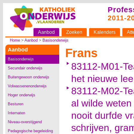
Profes
2011-2
Aanbod
Zoeken
Kalenders
Att
Home
>
Aanbod
>
Basisonderwijs
Frans
Aanbod
Basisonderwijs
83112-M01-Te
Secundair onderwijs
het nieuwe lee
Buitengewoon onderwijs
Volwassenenonderwijs
83112-M02-Team
Hoger onderwijs
al wilde weten
Besturen
nooit durfde v
Internaten
Niveau-overstijgend
schrijven, gra
Pedagogische begeleiding