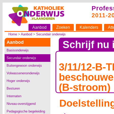
Profes
2011-2
Aanbod
Zoeken
Kalenders
Att
Home
>
Aanbod
>
Secundair onderwijs
Schrijf nu 
Aanbod
Basisonderwijs
Secundair onderwijs
3/11/12-B-
Buitengewoon onderwijs
Volwassenenonderwijs
beschouwe
Hoger onderwijs
(B-stroom)
Besturen
Internaten
Doelstellin
Niveau-overstijgend
Pedagogische begeleiding