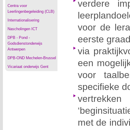
verdere im
Centra voor
Leerlingenbegeleiding (CLB)
leerplandoe
Internationalisering
voor de ler
Nascholingen ICT
eerste graa
DPB - Pond -
Godsdienstonderwijs
via praktijk
Antwerpen
DPB-OND Mechelen-Brussel
een mogelijk
Vicariaat onderwijs Gent
voor taalb
specifieke d
vertrek
‘beginsituat
met de indivi