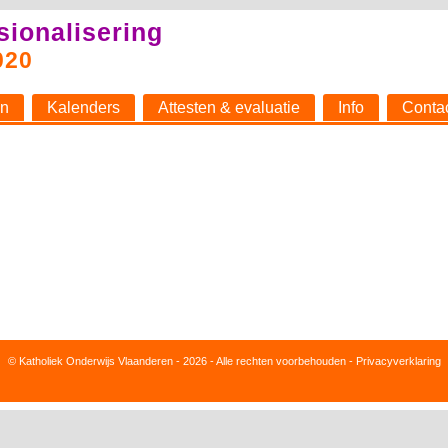
sionalisering
020
n
Kalenders
Attesten & evaluatie
Info
Conta
© Katholiek Onderwijs Vlaanderen - 2026 - Alle rechten voorbehouden -
Privacyverklaring