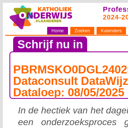
Profes
2024-2
Home
Zoeken
Kalenders
Schrijf nu in
PBRMSKO0DGL24025
Dataconsult DataWijz
Dataloep: 08/05/2025
In de hectiek van het dagel
een onderzoeksproces g