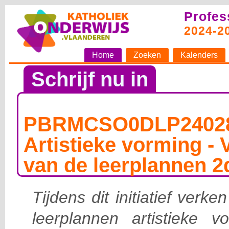
Profes
2024-2
Home
Zoeken
Kalenders
Schrijf nu in
PBRMCSO0DLP24028
Artistieke vorming - 
van de leerplannen 2
Tijdens dit initiatief verk
leerplannen artistieke