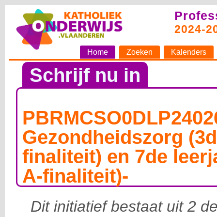
Profes
2024-2
Home
Zoeken
Kalenders
Schrijf nu in
PBRMCSO0DLP24026
Gezondheidszorg (3d
finaliteit) en 7de lee
A-finaliteit)-
Dit initiatief bestaat uit 2 d