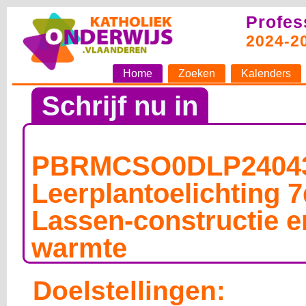
Profes
2024-2
Home
Zoeken
Kalenders
Schrijf nu in
PBRMCSO0DLP24043
Leerplantoelichting 7
Lassen-constructie e
warmte
Doelstellingen: