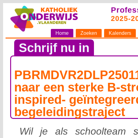
Profes
2025-2
Home
Zoeken
Kalenders
Schrijf nu in
PBRMDVR2DLP25011
naar een sterke B-st
inspired- geïntegreer
begeleidingstraject
Wil je als schoolteam s