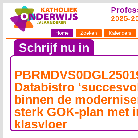
Profes
2025-2
Home
Zoeken
Kalenders
Schrijf nu in
PBRMDVS0DGL25019
Databistro ‘succesvo
binnen de modernise
sterk GOK-plan met i
klasvloer