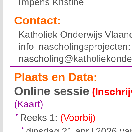
Impens Kristine
Contact:
Katholiek Onderwijs Vlaan
info nascholingsprojecte
nascholing@katholiekonde
Plaats en Data:
Online sessie
(Inschri
(Kaart)
Reeks 1:
(Voorbij)
dinsdag 21 april 2026 va