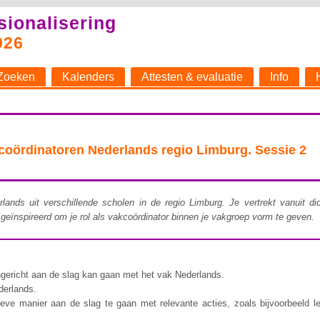
sionalisering
026
Zoeken
Kalenders
Attesten & evaluatie
Info
ördinatoren Nederlands regio Limburg. Sessie 2
rlands uit verschillende scholen in de regio Limburg. Je vertrekt vanuit d
n geïnspireerd om je rol als vakcoördinator binnen je vakgroep vorm te geven.
angericht aan de slag kan gaan met het vak Nederlands.
derlands.
ve manier aan de slag te gaan met relevante acties, zoals bijvoorbeeld le