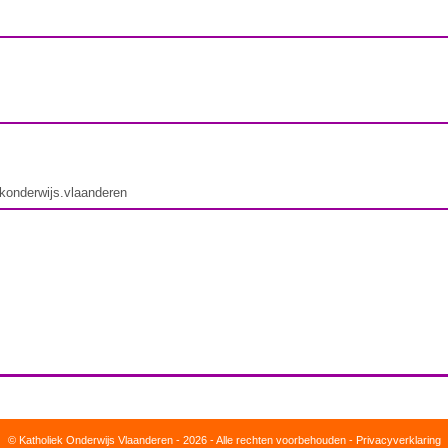
ekonderwijs.vlaanderen
© Katholiek Onderwijs Vlaanderen - 2026 - Alle rechten voorbehouden -
Privacyverklaring