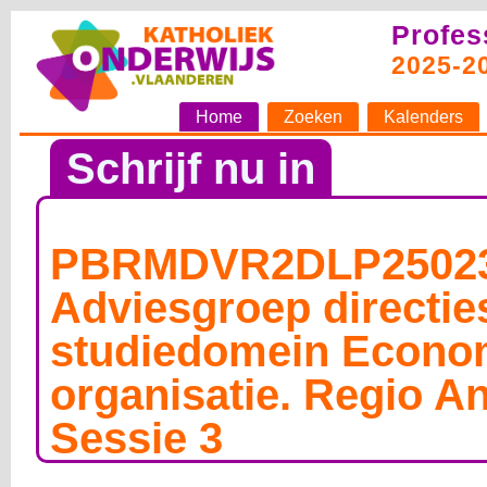
Profes
2025-2
Home
Zoeken
Kalenders
Schrijf nu in
PBRMDVR2DLP25023
Adviesgroep directie
studiedomein Econo
organisatie. Regio A
Sessie 3