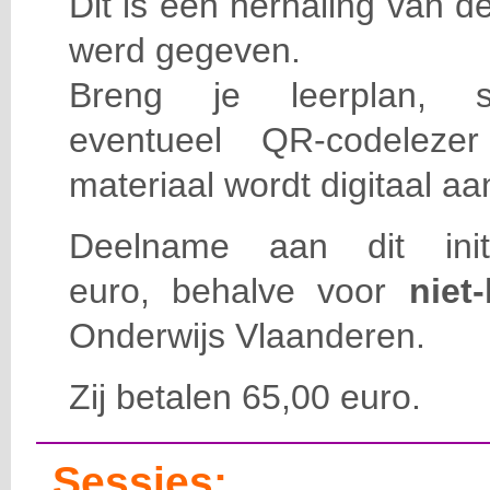
Dit is een herhaling van de
werd gegeven.
Breng je leerplan, sch
eventueel QR-codeleze
materiaal wordt digitaal a
Deelname aan dit init
euro,
behalve
voor
niet
Onderwijs Vlaanderen.
Zij betalen
65
,00 euro.
Sessies: