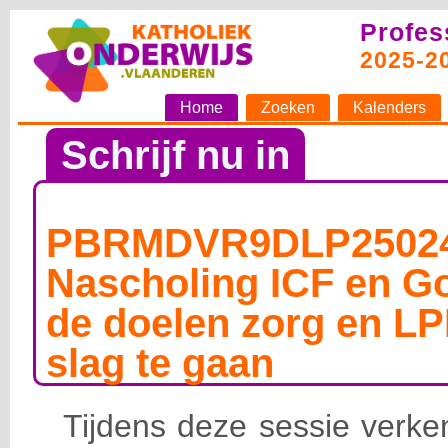
Profes
2025-2
Home
Zoeken
Kalenders
Schrijf nu in
PBRMDVR9DLP25024
Nascholing ICF en G
de doelen zorg en LP
slag te gaan
Tijdens deze sessie verk