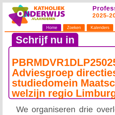
Profes
2025-2
Home
Zoeken
Kalenders
Schrijf nu in
PBRMDVR1DLP25025
Adviesgroep directie
studiedomein Maatsc
welzijn regio Limburg
We organiseren drie ove