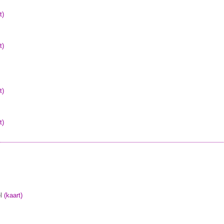
t)
t)
t)
t)
l
(kaart)