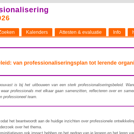
sionalisering
026
Zoeken
Kalenders
Attesten & evaluatie
Info
d: van professionaliseringsplan tot lerende organi
en houvast is bij het uitbouwen van een sterk professionaliseringsbeleid. W
 waar professionals met elkaar gaan samenzitten, reflecteren over en sam
n professioneel team.
odat het beantwoordt aan de huidige inzichten over professionele ontwikkeling
nderzoek over het thema.
ingsinitiatieven ook impact hebben op het gedrag van je leraren en het leren va