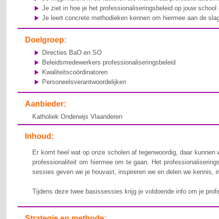
Je ziet in hoe je het professionaliseringsbeleid op jouw scho
Je leert concrete methodieken kennen om hiermee aan de slag
Doelgroep:
Directies BaO en SO
Beleidsmedewerkers professionaliseringsbeleid
Kwaliteitscoördinatoren
Personeelsverantwoordelijken
Aanbieder:
Katholiek Onderwijs Vlaanderen
Inhoud:
Er komt heel wat op onze scholen af tegenwoordig, daar kunnen w
professionaliteit om hiermee om te gaan. Het professionalisering
sessies geven we je houvast, inspireren we en delen we kennis, in
Tijdens deze twee basissessies krijg je voldoende info om je prof
Strategie en methode: