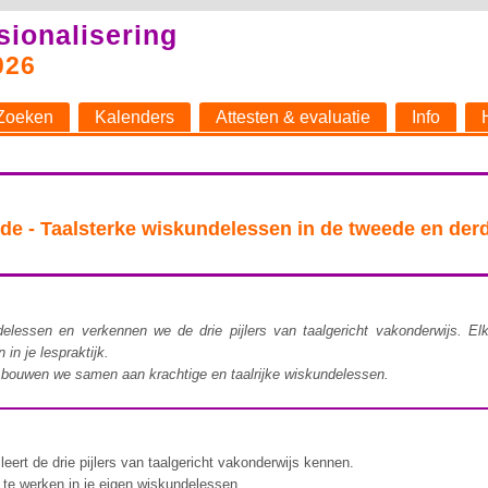
sionalisering
026
Zoeken
Kalenders
Attesten & evaluatie
Info
 Taalsterke wiskundelessen in de tweede en derd
.
lessen en verkennen we de drie pijlers van taalgericht vakonderwijs. Elk
in je lespraktijk.
o bouwen we samen aan krachtige en taalrijke wiskundelessen.
leert de drie pijlers van taalgericht vakonderwijs kennen.
 te werken in je eigen wiskundelessen.