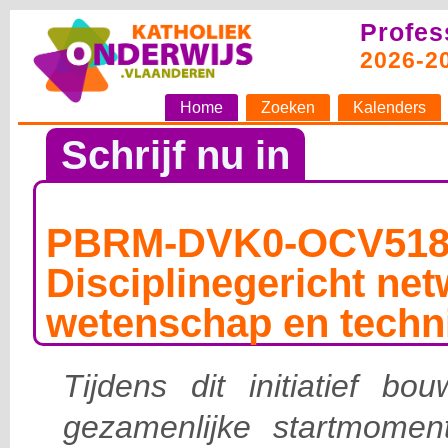
Profes
2026-2
Home
Zoeken
Kalenders
Schrijf nu in
PBRM-DVK0-OCV518
Disciplinegericht ne
wetenschap en techn
Tijdens dit initiatief b
gezamenlijke startmoment