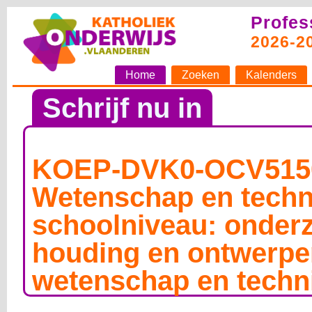
Profes
2026-2
Home
Zoeken
Kalenders
Schrijf nu in
KOEP-DVK0-OCV515
Wetenschap en techn
schoolniveau: onder
houding en ontwerpe
wetenschap en techn