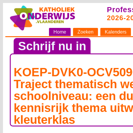
Profes
2026-2
Home
Zoeken
Kalenders
Schrijf nu in
KOEP-DVK0-OCV509
Traject thematisch w
schoolniveau: een du
kennisrijk thema uitw
kleuterklas