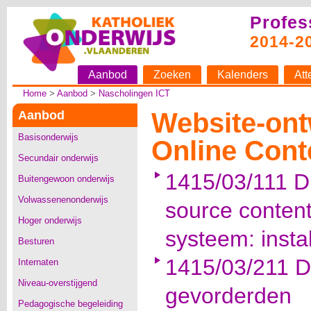
Profes
2014-2
Aanbod
Zoeken
Kalenders
Att
Home
>
Aanbod
>
Nascholingen ICT
Website-ont
Aanbod
Basisonderwijs
Online Con
Secundair onderwijs
1415/03/111 
Buitengewoon onderwijs
Volwassenenonderwijs
source conte
Hoger onderwijs
systeem: insta
Besturen
1415/03/211 
Internaten
Niveau-overstijgend
gevorderden
Pedagogische begeleiding