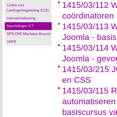
1415/03/112 W
Centra voor
Leerlingenbegeleiding (CLB)
coördinatoren
Internationalisering
1415/03/113 
Nascholingen ICT
DPB-OND Mechelen-Brussel
Joomla - basis
SNPB
1415/03/114 
Joomla - gevo
1415/03/215 
en CSS
1415/03/115 R
automatiseren
basiscursus v