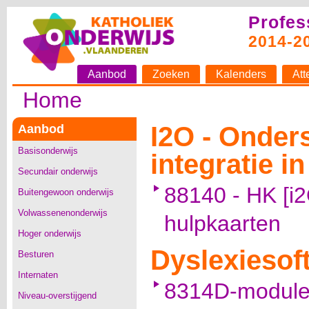
Profes
2014-2
Aanbod
Zoeken
Kalenders
Att
Home
I2O - Onder
Aanbod
Basisonderwijs
integratie i
Secundair onderwijs
88140 - HK [i2
Buitengewoon onderwijs
Volwassenenonderwijs
hulpkaarten
Hoger onderwijs
Dyslexiesof
Besturen
Internaten
8314D-module
Niveau-overstijgend