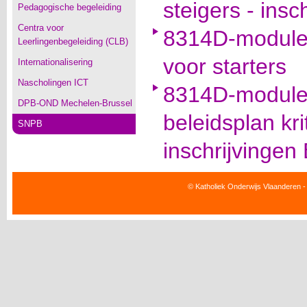
steigers - ins
Pedagogische begeleiding
Centra voor
8314D-module
Leerlingenbegeleiding (CLB)
voor starters
Internationalisering
Nascholingen ICT
8314D-module
DPB-OND Mechelen-Brussel
beleidsplan kr
SNPB
inschrijvinge
© Katholiek Onderwijs Vlaanderen -