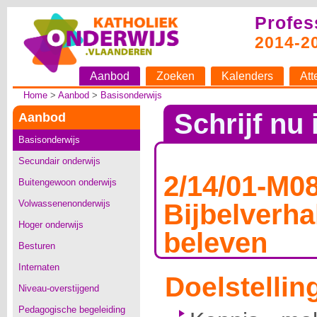
Profes
2014-2
Aanbod
Zoeken
Kalenders
Att
Home
>
Aanbod
>
Basisonderwijs
Schrijf nu 
Aanbod
Basisonderwijs
Secundair onderwijs
2/14/01-M0
Buitengewoon onderwijs
Volwassenenonderwijs
Bijbelverh
Hoger onderwijs
beleven
Besturen
Internaten
Doelstellin
Niveau-overstijgend
Pedagogische begeleiding