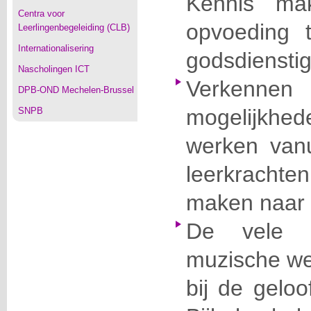
Kennis ma
Centra voor
opvoeding 
Leerlingenbegeleiding (CLB)
Internationalisering
godsdienstig
Nascholingen ICT
Verkenn
DPB-OND Mechelen-Brussel
mogelijkhe
SNPB
werken vanu
leerkrachte
maken naar 
De vele m
muzische w
bij de gelo