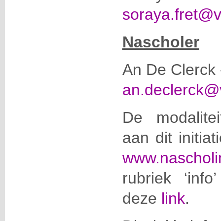
soraya.fret@
Nascholer
An De Clerck 
an.declerck@
De modalite
aan dit initia
www.nascholi
rubriek ‘info
deze
link
.