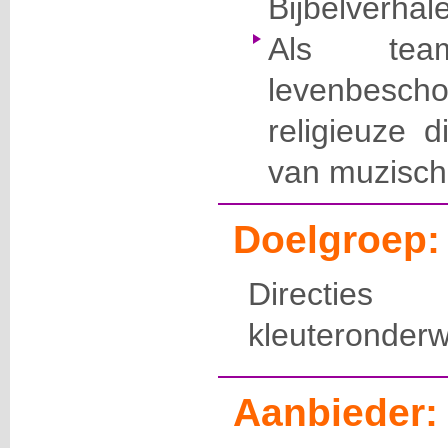
Bijbelverhal
Als te
levenbes
religieuze d
van muzisch
Doelgroep:
Directies
kleuteronderw
Aanbieder: