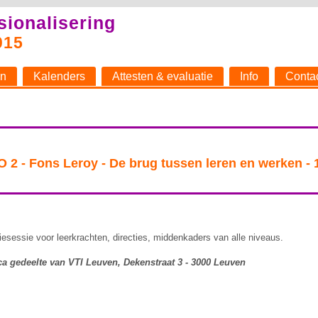
sionalisering
015
n
Kalenders
Attesten & evaluatie
Info
Conta
 2 - Fons Leroy - De brug tussen leren en werken - 
atiesessie voor leerkrachten, directies, middenkaders van alle niveaus.
ca gedeelte van VTI Leuven, Dekenstraat 3 - 3000 Leuven