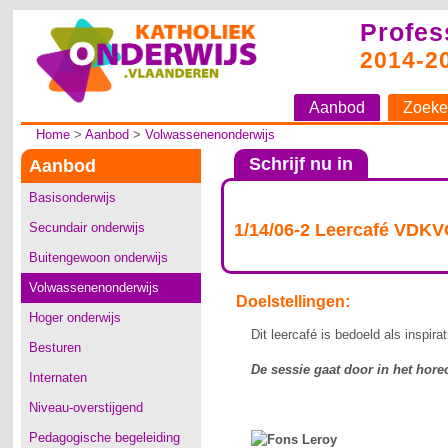
Profes
2014-2
Aanbod
Zoeke
Home
>
Aanbod
>
Volwassenenonderwijs
Schrijf nu in
Aanbod
Basisonderwijs
Secundair onderwijs
1/14/06-2 Leercafé VDKVO
Buitengewoon onderwijs
Volwassenenonderwijs
Doelstellingen:
Hoger onderwijs
Dit leercafé is bedoeld als inspir
Besturen
De sessie gaat door in het hore
Internaten
Niveau-overstijgend
Pedagogische begeleiding