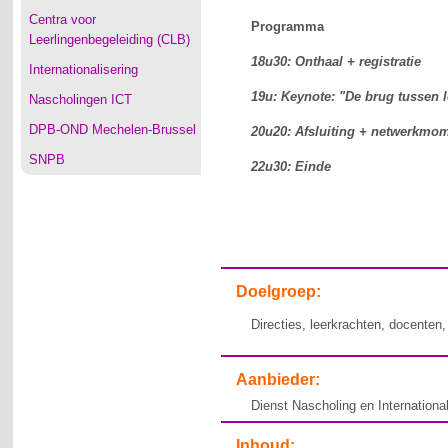
Centra voor
Programma
Leerlingenbegeleiding (CLB)
18u30: Onthaal + registratie
Internationalisering
19u: Keynote: "De brug tussen 
Nascholingen ICT
DPB-OND Mechelen-Brussel
20u20: Afsluiting + netwerkmom
SNPB
22u30: Einde
Doelgroep:
Directies, leerkrachten, docenten
Aanbieder:
Dienst Nascholing en Internation
Inhoud: