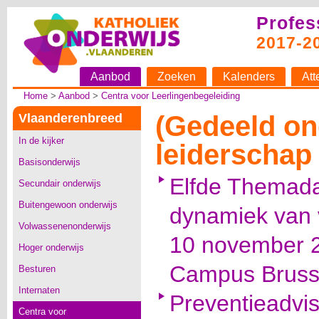
Profes
2017-2
Aanbod
Zoeken
Kalenders
Att
Home
>
Aanbod
>
Centra voor Leerlingenbegeleiding
(Gedeeld on
Vlaanderenbreed
In de kijker
leiderschap
Basisonderwijs
Elfde Themada
Secundair onderwijs
Buitengewoon onderwijs
dynamiek van v
Volwassenenonderwijs
10 november 2
Hoger onderwijs
Campus Bruss
Besturen
Internaten
Preventieadvi
Centra voor