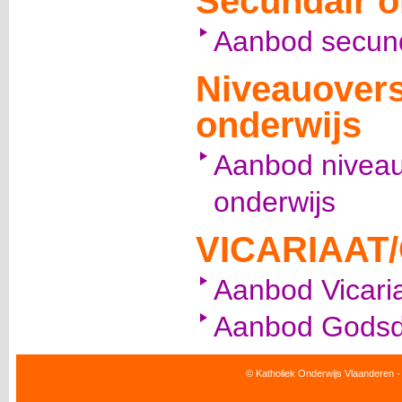
Secundair o
Aanbod secund
Niveauovers
onderwijs
Aanbod niveau
onderwijs
VICARIAAT
Aanbod Vicari
Aanbod Godsd
© Katholiek Onderwijs Vlaanderen -