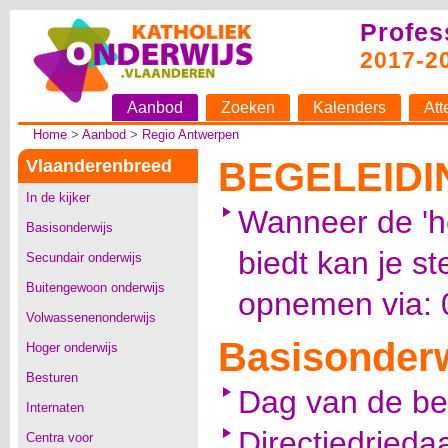
Profes
2017-2
Aanbod
Zoeken
Kalenders
Att
Home
>
Aanbod
>
Regio Antwerpen
BEGELEIDI
Vlaanderenbreed
In de kijker
Wanneer de 'h
Basisonderwijs
biedt kan je s
Secundair onderwijs
Buitengewoon onderwijs
opnemen via: 
Volwassenenonderwijs
Basisonderw
Hoger onderwijs
Besturen
Dag van de b
Internaten
Directiedrieda
Centra voor