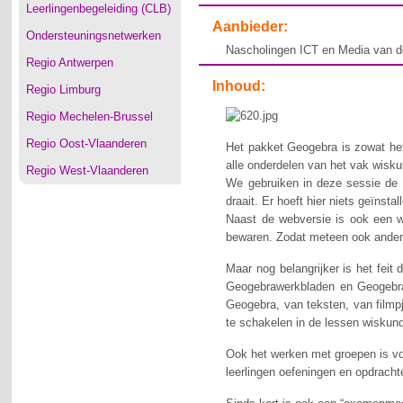
Leerlingenbegeleiding (CLB)
Aanbieder:
Ondersteuningsnetwerken
Nascholingen ICT en Media van d
Regio Antwerpen
Inhoud:
Regio Limburg
Regio Mechelen-Brussel
Regio Oost-Vlaanderen
Het pakket Geogebra is zowat het
alle onderdelen van het vak wiskun
Regio West-Vlaanderen
We gebruiken in deze sessie de 
draait. Er hoeft hier niets geïnsta
Naast de webversie is ook een w
bewaren. Zodat meteen ook ander
Maar nog belangrijker is het feit
Geogebrawerkbladen en Geogebra
Geogebra, van teksten, van film
te schakelen in de lessen wiskund
Ook het werken met groepen is voo
leerlingen oefeningen en opdracht