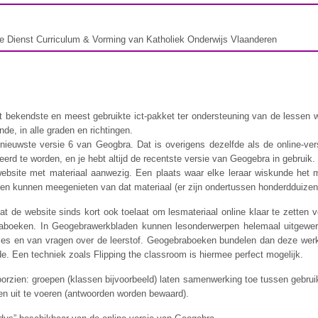
e Dienst Curriculum & Vorming van Katholiek Onderwijs Vlaanderen
 bekendste en meest gebruikte ict-pakket ter ondersteuning van de lessen w
de, in alle graden en richtingen.
nieuwste versie 6 van Geogbra. Dat is overigens dezelfde als de online-ve
lleerd te worden, en je hebt altijd de recentste versie van Geogebra in gebruik.
ebsite met materiaal aanwezig. Een plaats waar elke leraar wiskunde het
en kunnen meegenieten van dat materiaal (er zijn ondertussen honderdduize
 dat de website sinds kort ook toelaat om lesmateriaal online klaar te zetten
boeken. In Geogebrawerkbladen kunnen lesonderwerpen helemaal uitgewerk
pjes en van vragen over de leerstof. Geogebraboeken bundelen dan deze wer
e. Een techniek zoals Flipping the classroom is hiermee perfect mogelijk.
rzien: groepen (klassen bijvoorbeeld) laten samenwerking toe tussen gebruik
en uit te voeren (antwoorden worden bewaard).