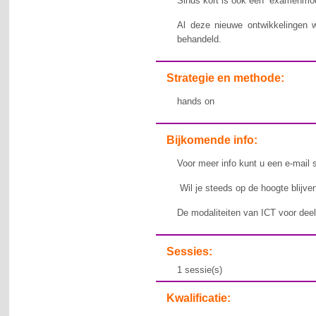
Sinds kort is ook een “examenmod
Al deze nieuwe ontwikkelingen 
behandeld.
Strategie en methode:
hands on
Bijkomende info:
Voor meer info kunt u een e-mail 
Wil je steeds op de hoogte blijv
De modaliteiten van ICT voor deel
Sessies:
1 sessie(s)
Kwalificatie: