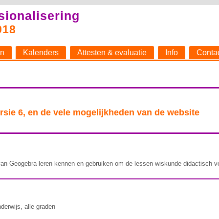
sionalisering
018
n
Kalenders
Attesten & evaluatie
Info
Conta
sie 6, en de vele mogelijkheden van de website
van Geogebra leren kennen en gebruiken om de lessen wiskunde didactisch v
derwijs, alle graden