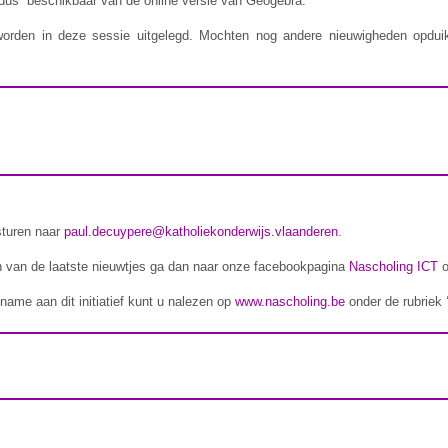
us” beschikbaar van de online versie van Geogebra.
worden in deze sessie uitgelegd. Mochten nog andere nieuwigheden opdu
sturen naar
paul.decuypere@katholiekonderwijs.vlaanderen
.
en van de laatste nieuwtjes ga dan naar onze facebookpagina
Nascholing ICT
o
name aan dit initiatief kunt u nalezen op
www.nascholing.be
onder de rubriek 