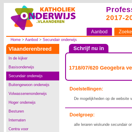
Profes
2017-2
Aanbod
Zoeke
Home
>
Aanbod
>
Secundair onderwijs
Schrijf nu in
Vlaanderenbreed
In de kijker
Basisonderwijs
1718/07/620 Geogebra ver
Secundair onderwijs
Buitengewoon onderwijs
Doelstellingen:
Volwassenenonderwijs
De mogelijkheden op de website 
Hoger onderwijs
Besturen
Doelgroep:
Internaten
alle leraren wiskunde secundair on
Centra voor