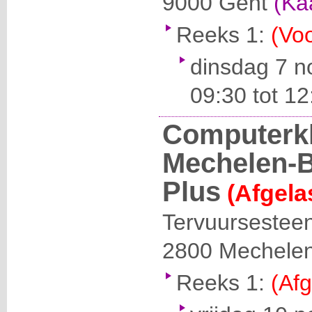
9000
Gent
(Ka
Reeks 1:
(Voo
dinsdag 7 
09:30 tot 12
Computerkl
Mechelen-B
Plus
(Afgela
Tervuursestee
2800
Mechele
Reeks 1:
(Afg