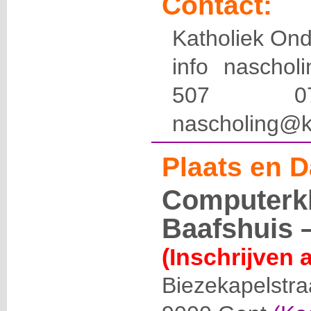
Contact:
Katholiek Ond
info naschol
507 
nascholing@k
Plaats en D
Computerkl
Baafshuis –
(Inschrijven 
Biezekapelstra