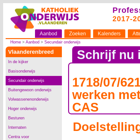
Profes
2017-2
Aanbod
Zoeken
Kalenders
Att
Home
>
Aanbod
>
Secundair onderwijs
Schrijf nu 
Vlaanderenbreed
In de kijker
Basisonderwijs
1718/07/62
Secundair onderwijs
Buitengewoon onderwijs
werken met
Volwassenenonderwijs
CAS
Hoger onderwijs
Besturen
Doelstellin
Internaten
Centra voor