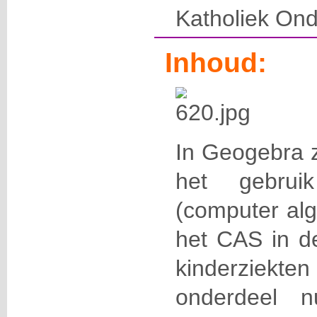
Katholiek Ond
Inhoud:
In Geogebra z
het gebru
(computer al
het CAS in d
kinderziekte
onderdeel n