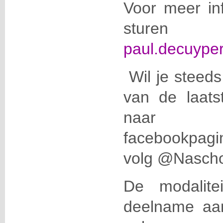
Voor meer in
stur
paul.decuype
Wil je steeds
van de laats
naa
facebookpag
volg @Naschol
De modalite
deelname aan 