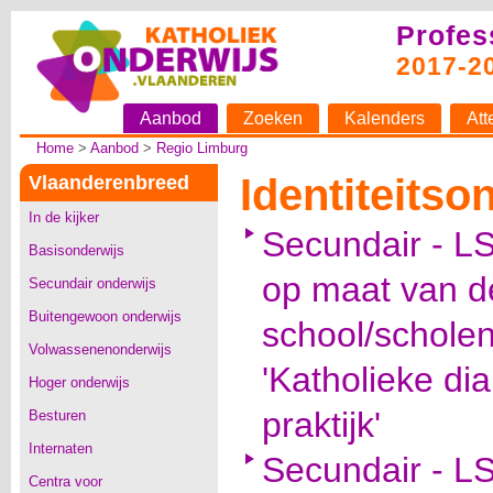
Profes
2017-2
Aanbod
Zoeken
Kalenders
Att
Home
>
Aanbod
>
Regio Limburg
Identiteitso
Vlaanderenbreed
In de kijker
Secundair - LS
Basisonderwijs
op maat van d
Secundair onderwijs
Buitengewoon onderwijs
school/schol
Volwassenenonderwijs
'Katholieke di
Hoger onderwijs
praktijk'
Besturen
Internaten
Secundair - L
Centra voor