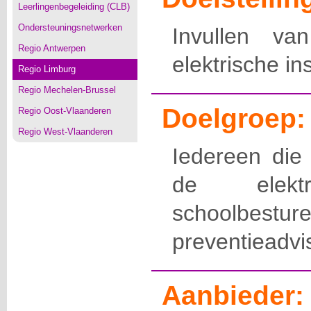
Leerlingenbegeleiding (CLB)
Ondersteuningsnetwerken
Invullen van
Regio Antwerpen
elektrische ins
Regio Limburg
Regio Mechelen-Brussel
Doelgroep:
Regio Oost-Vlaanderen
Regio West-Vlaanderen
Iedereen die
de elektri
schoolbes
preventieadvis
Aanbieder: