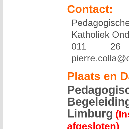
Contact:
Pedagogis
Katholiek Ond
011 2
pierre.colla@
Plaats en D
Pedagogis
Begeleidin
Limburg
(I
afgesloten)