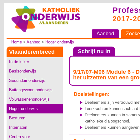
Profes
2017-2
Aanbod
Zoeke
Home
>
Aanbod
>
Hoger onderwijs
Schrijf nu in
Vlaanderenbreed
In de kijker
Basisonderwijs
9/17/07-M06 Module 6 - D
het uitzetten van een gro
Secundair onderwijs
Buitengewoon onderwijs
Doelstellingen:
Volwassenenonderwijs
Deelnemers zijn vertrouwd met
Hoger onderwijs
Leerkrachten kunnen zich a.d.
Deelnemers kunnen in samenwer
Besturen
katholieke dialoogschool.
Internaten
Deelnemers kunnen aangeven we
Centra voor