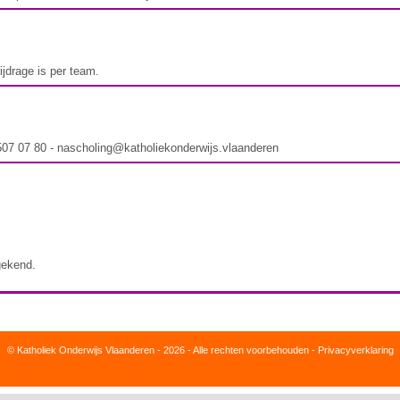
jdrage is per team.
 507 07 80 - nascholing@katholiekonderwijs.vlaanderen
gekend.
© Katholiek Onderwijs Vlaanderen - 2026 - Alle rechten voorbehouden -
Privacyverklaring