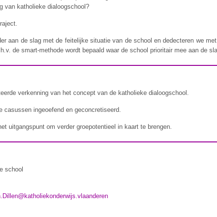
ing van katholieke dialoogschool?
raject.
r aan de slag met de feitelijke situatie van de school en dedecteren we met h
.h.v. de smart-methode wordt bepaald waar de school prioritair mee aan de sl
ateerde verkenning van het concept van de katholieke dialoogschool.
te casussen ingeoefend en geconcretiseerd.
 het uitgangspunt om verder groepotentieel in kaart te brengen.
de school
.Dillen@katholiekonderwijs.vlaanderen