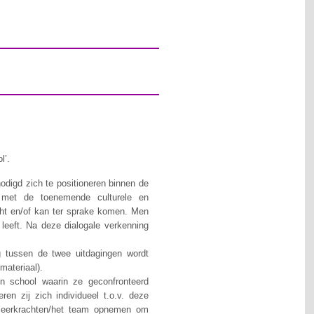
l’.
odigd zich te positioneren binnen de
 met de toenemende culturele en
icht en/of kan ter sprake komen. Men
leeft. Na deze dialogale verkenning
g tussen de twee uitdagingen wordt
materiaal).
 school waarin ze geconfronteerd
n zij zich individueel t.o.v. deze
e leerkrachten/het team opnemen om