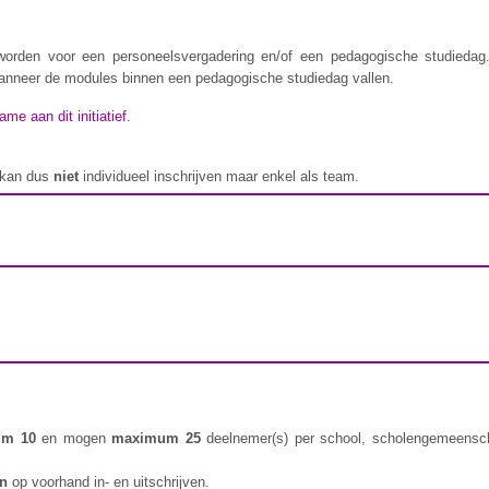
rden voor een personeelsvergadering en/of een pedagogische studiedag.
anneer de modules binnen een pedagogische studiedag vallen.
me aan dit initiatief
.
 kan dus
niet
individueel inschrijven maar enkel als team.
um 10
en mogen
maximum 25
deelnemer(s) per school, scholengemeenscha
en
op voorhand in- en uitschrijven.