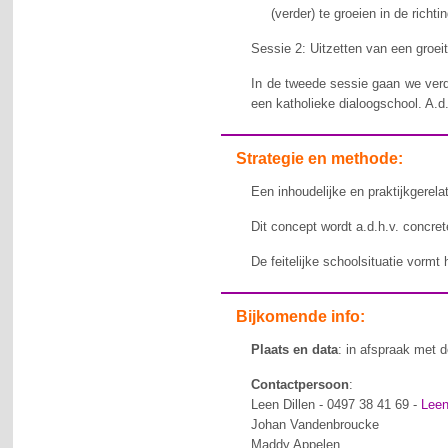
(verder) te groeien in de richt
Sessie 2: Uitzetten van een groeit
In de tweede sessie gaan we verde
een katholieke dialoogschool. A.d
Strategie en methode:
Een inhoudelijke en praktijkgerel
Dit concept wordt a.d.h.v. concre
De feitelijke schoolsituatie vormt
Bijkomende info:
Plaats en data
: in afspraak met 
Contactpersoon
:
Leen Dillen - 0497 38 41 69 -
Leen
Johan Vandenbroucke
Maddy Appelen