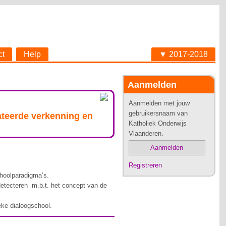
ct
Help
▼ 2017-2018
Aanmelden
Aanmelden met jouw
gebruikersnaam van
lateerde verkenning en
Katholiek Onderwijs
Vlaanderen.
Aanmelden
Registreren
choolparadigma’s.
etecteren m.b.t. het concept van de
eke dialoogschool.