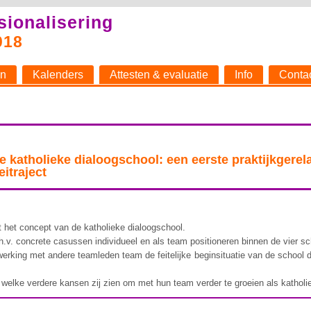
sionalisering
018
n
Kalenders
Attesten & evaluatie
Info
Conta
e katholieke dialoogschool: een eerste praktijkgere
eitraject
 het concept van de katholieke dialoogschool.
h.v. concrete casussen individueel en als team positioneren binnen de vier s
king met andere teamleden team de feitelijke beginsituatie van de school d
lke verdere kansen zij zien om met hun team verder te groeien als katholi