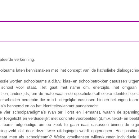
lateerde verkenning.
hoolteams laten kennismaken met het concept van ‘de katholieke dialoogschoo
essie worden schoolteams a.d.h.v. klas- en schoolbetrokken casussen uitgen
 school voor staat. Het gaat met name om, enerzijds, het omgaan
it en, anderzijds, om de mate waarin de specifieke katholieke identiteit opl
erscheiden perceptie die m.b.t. dergelijke casussen binnen het eigen team 
a’s benoemd en op het identiteitsvierkant aangebracht.
e vier schoolparadigma’s (van ter Horst en Hermans), waarin de spannin
er toegelicht en verduidelijkt met concrete voorbeelden (d.m.v. tekst- en beeld
e teams uitgenodigd om op zoek te gaan naar casussen binnen de eigen
ngsveld dat door deze twee uitdagingen wordt opgeroepen. Hoe positionere
staat men als school(team)? Welke groeikansen willen/kunnen individuel