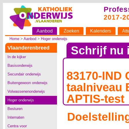
Profes
2017-2
Aanbod
Zoeken
Kalenders
Att
Home
>
Aanbod
>
Hoger onderwijs
Schrijf nu 
Vlaanderenbreed
In de kijker
Basisonderwijs
83170-IND C
Secundair onderwijs
Buitengewoon onderwijs
taalniveau
Volwassenenonderwijs
APTIS-test
Hoger onderwijs
Besturen
Doelstellin
Internaten
Centra voor