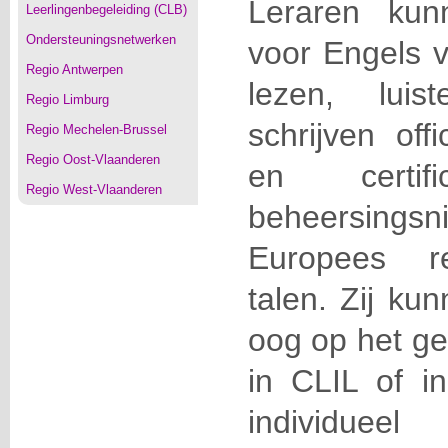
Leraren kun
Leerlingenbegeleiding (CLB)
Ondersteuningsnetwerken
voor Engels 
Regio Antwerpen
lezen, luis
Regio Limburg
schrijven off
Regio Mechelen-Brussel
Regio Oost-Vlaanderen
en certi
Regio West-Vlaanderen
beheersin
Europees re
talen. Zij ku
oog op het g
in CLIL of i
individueel