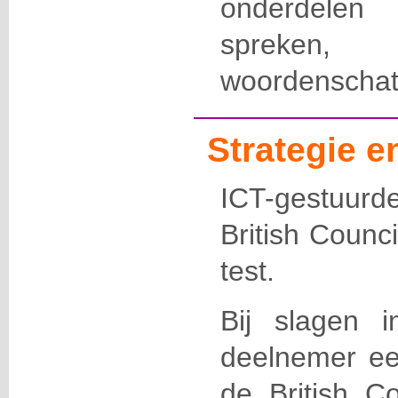
onderdelen 
spreken,
woordenschat
Strategie 
ICT-gestuurde
British Counc
test.
Bij slagen i
deelnemer een
de British Co