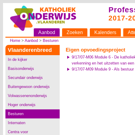
Profes
2017-2
Aanbod
Zoeken
Kalenders
Att
Home
>
Aanbod
>
Besturen
Vlaanderenbreed
Eigen opvoedingsproject
9/17/07-M06 Module 6 - De katholiek
In de kijker
verkenning en het uitzetten van een 
Basisonderwijs
9/17/07-M09 Module 9 - Als bestuur 
Secundair onderwijs
Buitengewoon onderwijs
Volwassenenonderwijs
Hoger onderwijs
Besturen
Internaten
Centra voor