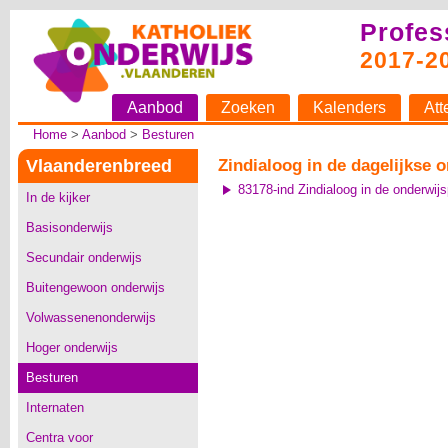
Profes
2017-2
Aanbod
Zoeken
Kalenders
Att
Home
>
Aanbod
>
Besturen
Vlaanderenbreed
Zindialoog in de dagelijkse o
83178-ind Zindialoog in de onderwijs
In de kijker
Basisonderwijs
Secundair onderwijs
Buitengewoon onderwijs
Volwassenenonderwijs
Hoger onderwijs
Besturen
Internaten
Centra voor