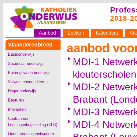
Profes
2018-2
Aanbod
Zoeken
Kalenders
Att
aanbod voor
Vlaanderenbreed
Basisonderwijs
MDI-1 Netwer
Secundair onderwijs
kleuterscholen
Buitengewoon onderwijs
Volwassenenonderwijs
MDI-2 Netwerk
Hoger onderwijs
Brabant (Londe
Besturen
MDI-3 Netwerk
Internaten
Centra voor
MDI-4 Netwerk
Leerlingenbegeleiding (CLB)
Ondersteuningsnetwerken