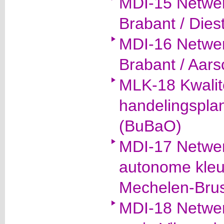
MDI-15 Netwer
Brabant / Dies
MDI-16 Netwer
Brabant / Aars
MLK-18 Kwalite
handelingspla
(BuBaO)
MDI-17 Netwer
autonome kleu
Mechelen-Brus
MDI-18 Netwer