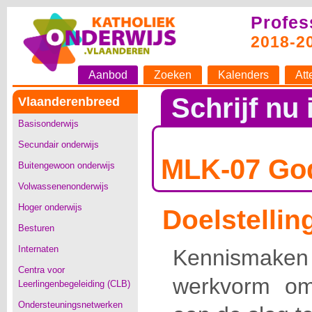
Profes
2018-2
Aanbod
Zoeken
Kalenders
Att
Schrijf nu 
Vlaanderenbreed
Basisonderwijs
Secundair onderwijs
MLK-07 God
Buitengewoon onderwijs
Volwassenenonderwijs
Hoger onderwijs
Doelstellin
Besturen
Internaten
Kennismaken 
Centra voor
werkvorm om
Leerlingenbegeleiding (CLB)
Ondersteuningsnetwerken