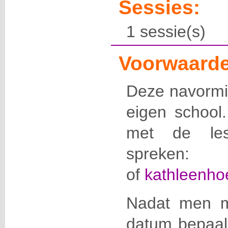
Sessies:
1 sessie(s)
Voorwaarde
Deze navormin
eigen school
met de les
spreken:
of
kathleenho
Nadat men m
datum bepaal