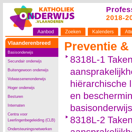
Profes
2018-2
Aanbod
Zoeken
Kalenders
Att
Preventie &
Vlaanderenbreed
Basisonderwijs
8318L-1 Taken
Secundair onderwijs
aansprakelijk
Buitengewoon onderwijs
Volwassenenonderwijs
hiërarchische l
Hoger onderwijs
en beschermin
Besturen
basisonderwijs
Internaten
Centra voor
8318L-2 Taken
Leerlingenbegeleiding (CLB)
Ondersteuningsnetwerken