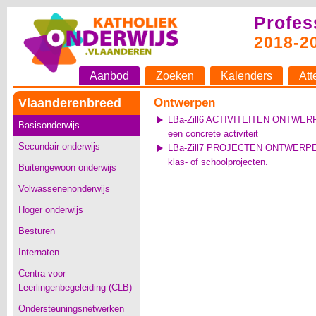
Profes
2018-2
Aanbod
Zoeken
Kalenders
Att
Vlaanderenbreed
Ontwerpen
LBa-Zill6 ACTIVITEITEN ONTWERPEN
Basisonderwijs
een concrete activiteit
Secundair onderwijs
LBa-Zill7 PROJECTEN ONTWERPEN V
klas- of schoolprojecten.
Buitengewoon onderwijs
Volwassenenonderwijs
Hoger onderwijs
Besturen
Internaten
Centra voor
Leerlingenbegeleiding (CLB)
Ondersteuningsnetwerken