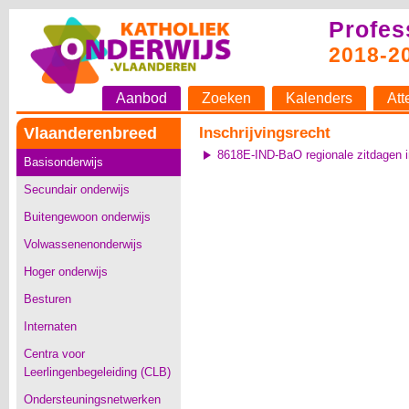
Profes
2018-2
Aanbod
Zoeken
Kalenders
Att
Vlaanderenbreed
Inschrijvingsrecht
8618E-IND-BaO regionale zitdagen in
Basisonderwijs
Secundair onderwijs
Buitengewoon onderwijs
Volwassenenonderwijs
Hoger onderwijs
Besturen
Internaten
Centra voor
Leerlingenbegeleiding (CLB)
Ondersteuningsnetwerken