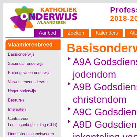
Profes
2018-2
Aanbod
Zoeken
Kalenders
Att
Basisonderw
Vlaanderenbreed
Basisonderwijs
A9A Godsdiens
Secundair onderwijs
jodendom
Buitengewoon onderwijs
Volwassenenonderwijs
A9B Godsdiens
Hoger onderwijs
christendom
Besturen
A9C Godsdiens
Internaten
Centra voor
A9D Godsdiens
Leerlingenbegeleiding (CLB)
Ondersteuningsnetwerken