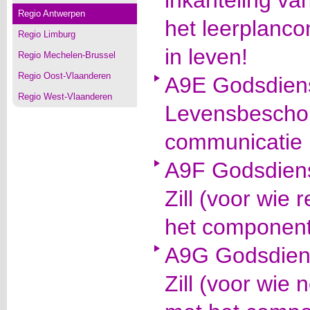
inkanteling van
Regio Antwerpen
het leerplancon
Regio Limburg
in leven!
Regio Mechelen-Brussel
Regio Oost-Vlaanderen
A9E Godsdiens
Regio West-Vlaanderen
Levensbeschou
communicatie 
A9F Godsdienst
Zill (voor wie 
het componen
A9G Godsdiens
Zill (voor wie 