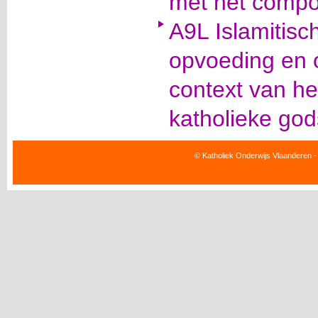
met het comp
A9L Islamitisc
opvoeding en o
context van he
katholieke god
© Katholiek Onderwijs Vlaanderen -