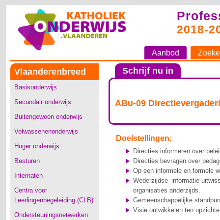
Profes
2018-2
Aanbod
Zoeke
Schrijf nu in
Vlaanderenbreed
Basisonderwijs
Secundair onderwijs
ABu-09 Directievergade
Buitengewoon onderwijs
Volwassenenonderwijs
Doelstellingen:
Hoger onderwijs
Directies informeren over bele
Besturen
Directies bevragen over pedag
Op een informele en formele w
Internaten
Wederzijdse informatie-uitwi
Centra voor
organisaties anderzijds.
Leerlingenbegeleiding (CLB)
Gemeenschappelijke standpuntb
Visie ontwikkelen ten opzichte
Ondersteuningsnetwerken