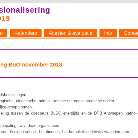
sionalisering
019
n
Kalenders
Attesten & evaluatie
Info
Conta
ring BuO november 2018
idsbeslissingen.
ogische, didactische, administratieve en organisatorische noden.
ijze groep vormen.
sseling tussen de directeurs BuSO enerzijds en de DPB Antwerpen, katholi
epaling t.a.v. deze organisaties
 van de eigen school, het diocees, het katholiek onderwijs vlaanderen en