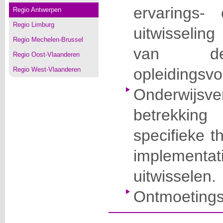
ervarings-
Regio Antwerpen
Regio Limburg
uitwisseling
Regio Mechelen-Brussel
van de 
Regio Oost-Vlaanderen
opleidingsv
Regio West-Vlaanderen
Onderwijs
betrekkin
specifieke 
implementati
uitwisselen.
Ontmoetings