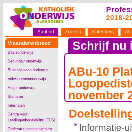
Profes
2018-2
Aanbod
Zoeken
Kalenders
Att
Schrijf nu 
Vlaanderenbreed
Basisonderwijs
Secundair onderwijs
ABu-10 Pla
Buitengewoon onderwijs
Volwassenenonderwijs
Logopedist
Hoger onderwijs
november 
Besturen
Internaten
Doelstellin
Centra voor
Leerlingenbegeleiding (CLB)
Informatie-
Ondersteuningsnetwerken