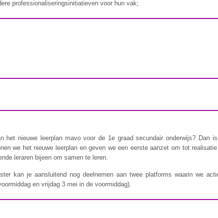
ere professionaliseringsinitiatieven voor hun vak;
an het nieuwe leerplan mavo voor de 1e graad secundair onderwijs? Dan is
nnen we het nieuwe leerplan en geven we een eerste aanzet om tot realisati
ende leraren bijeen om samen te leren.
ster kan je aansluitend nog deelnemen aan twee platforms waarin we acti
 voormiddag en vrijdag 3 mei in de voormiddag).