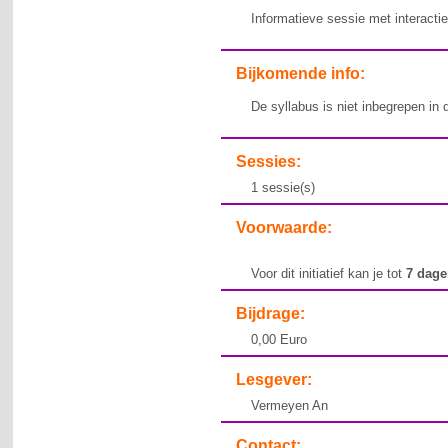
Informatieve sessie met interact
Bijkomende info:
De syllabus is niet inbegrepen in 
Sessies:
1 sessie(s)
Voorwaarde:
Voor dit initiatief kan je tot
7 dag
Bijdrage:
0,00 Euro
Lesgever:
Vermeyen An
Contact: