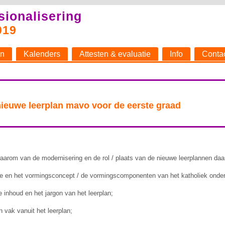
sionalisering
019
n
Kalenders
Attesten & evaluatie
Info
Conta
t nieuwe leerplan mavo voor de eerste graad
waarom van de modernisering en de rol / plaats van de nieuwe leerplannen daar
e en het vormingsconcept / de vormingscomponenten van het katholiek onder
 inhoud en het jargon van het leerplan;
 vak vanuit het leerplan;