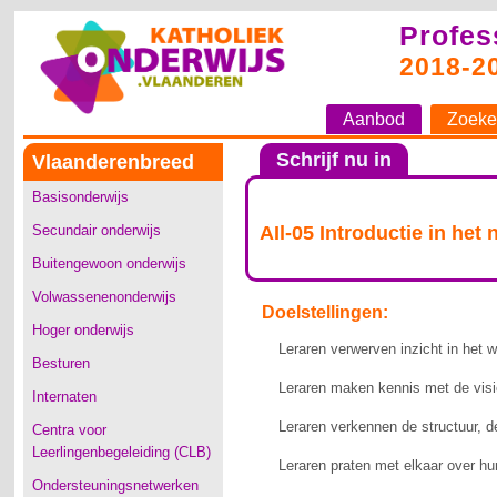
Profes
2018-2
Aanbod
Zoeke
Schrijf nu in
Vlaanderenbreed
Basisonderwijs
Secundair onderwijs
AIl-05 Introductie in he
Buitengewoon onderwijs
Volwassenenonderwijs
Doelstellingen:
Hoger onderwijs
Leraren verwerven inzicht in het 
Besturen
Leraren maken kennis met de visi
Internaten
Leraren verkennen de structuur, de
Centra voor
Leerlingenbegeleiding (CLB)
Leraren praten met elkaar over hun
Ondersteuningsnetwerken