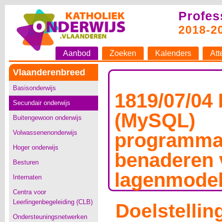
Profes
2018-2
Aanbod
Zoeken
Kalenders
Att
Vlaanderenbreed
Basisonderwijs
1819/07/04
Secundair onderwijs
(MySQL)
Buitengewoon onderwijs
Volwassenenonderwijs
programma
Hoger onderwijs
benaderen 
Besturen
lagenmode
Internaten
Centra voor
Leerlingenbegeleiding (CLB)
Doelstellin
Ondersteuningsnetwerken