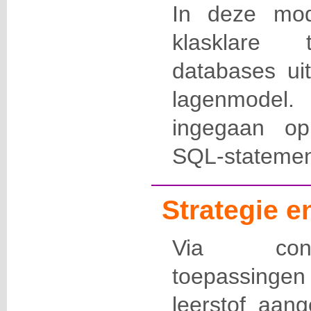
In deze mo
klasklare 
databases ui
lagenmodel
ingegaan o
SQL-statemen
Strategie 
Via conc
toepassinge
leerstof aan