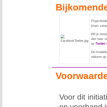
Bijkomende
Proje
(marc.vana
Wil je stee
dan naar 
op
Twitter
De modalite
nalezen op
Voorwaarde
Voor dit initia
op voorhand in