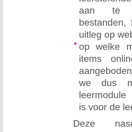
aan te b
bestanden, f
uitleg op we
op welke m
items onli
aangeboden
we dus me
leermodule d
is voor de le
Deze nasc