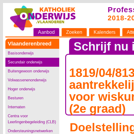
Profes
2018-2
Aanbod
Zoeken
Kalenders
Att
Schrijf nu 
Vlaanderenbreed
Basisonderwijs
Secundair onderwijs
1819/04/81
Buitengewoon onderwijs
Volwassenenonderwijs
aantrekkelij
Hoger onderwijs
voor wisku
Besturen
(2e graad)
Internaten
Centra voor
Leerlingenbegeleiding (CLB)
Doelstellin
Ondersteuningsnetwerken