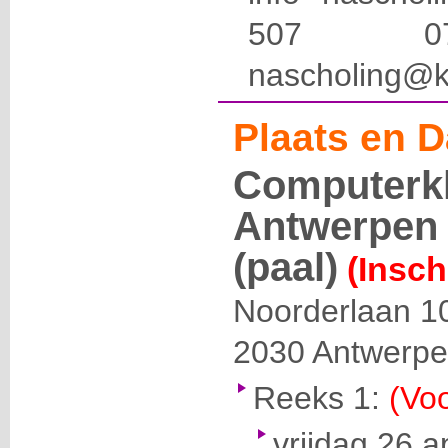
507 
nascholing@k
Plaats en D
Computerkl
Antwerpen 
(paal)
(Insch
Noorderlaan 1
2030
Antwerp
Reeks 1:
(Voo
vrijdag 26 a